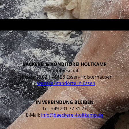
BÄCKEREI & KONDITOREI HOLTKAMP
Hauptgeschäft:
Kahrstraße 62 | 45128 Essen-Holsterhausen
»
weitere Standorte in Essen
IN VERBINDUNG BLEIBEN
Tel. +49 201 77 31 77
E-Mail:
info@baeckerei-holtkamp.de