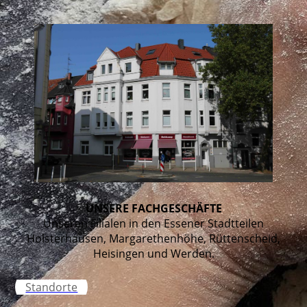
UNSERE FACHGESCHÄFTE
Unseren Filialen in den Essener Stadtteilen
Holsterhausen, Margarethenhöhe, Rüttenscheid,
Heisingen und Werden.
Standorte