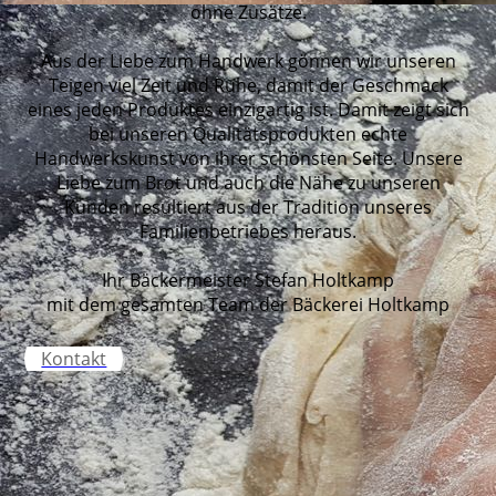
ohne Zusätze.
Aus der Liebe zum Handwerk gönnen wir unseren
Teigen viel Zeit und Ruhe, damit der Geschmack
eines jeden Produktes einzigartig ist. Damit zeigt sich
bei unseren Qualitätsprodukten echte
Handwerkskunst von ihrer schönsten Seite. Unsere
Liebe zum Brot und auch die Nähe zu unseren
Kunden resultiert aus der Tradition unseres
Familienbetriebes heraus.
Ihr Bäckermeister Stefan Holtkamp
mit dem gesamten Team der Bäckerei Holtkamp
Kontakt