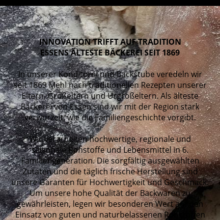
INNOVATION TRIFFT AUF TRADITION
ESSENS ÄLTESTE BÄCKEREI SEIT 1869
In unserer Konditorei und Backstube veredeln wir
seit 1869 Mehl nach traditionellen Rezepten unserer
Eltern, Großeltern und Urgroßeltern. Als älteste
Bäckerei von Essen sind wir mit der Region stark
verwurzelt, wie die Familiengeschichte vorgibt.
Wir verarbeiten hochwertige, regionale und
saisonale Rohstoffe und Lebensmittel in 6.
Familiengeneration. Die sorgfältig ausgewählten
Zutaten und die täglich frische Herstellung sind
unsere Garanten für Hochwertigkeit und Geschmack.
Um unsere hohe Qualität der Backwaren zu
gewährleisten, legen wir besonderen Wert auf den
Einsatz von guten und naturbelassenen Rohstoffen